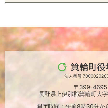
箕
輪
法人番号 7000020203
町
〒399-4695
長野県上伊那郡箕輪町大字中
役
場
開庁時間：午前8時30分か