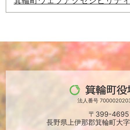
箕輪町ウェブアクセシビリテ
箕
輪
法人番号 7000020203
町
〒399-4695
長野県上伊那郡箕輪町大字中
役