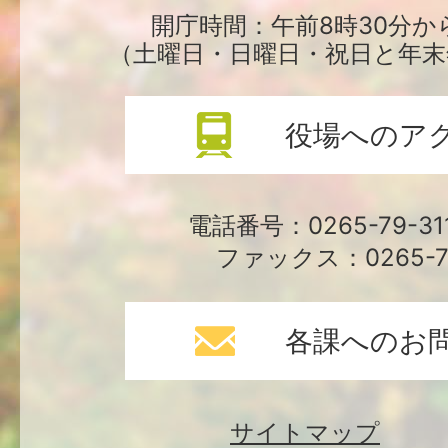
場
開庁時間：午前8時30分か
（土曜日・日曜日・祝日と年末
役場へのア
電話番号：0265-79-3
ファックス：0265-79
各課へのお
サイトマップ