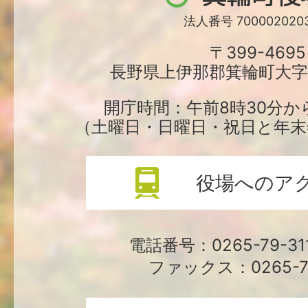
輪
法人番号 7000020203
町
〒399-4695
長野県上伊那郡箕輪町大字中
役
場
開庁時間：午前8時30分か
（土曜日・日曜日・祝日と年末
役場へのア
電話番号：0265-79-3
ファックス：0265-79