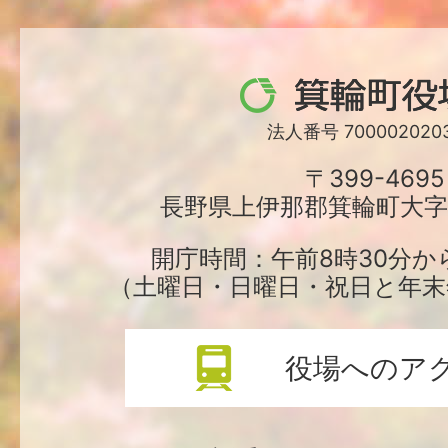
箕
輪
法人番号 7000020203
町
〒399-4695
長野県上伊那郡箕輪町大字中
役
場
開庁時間：午前8時30分か
（土曜日・日曜日・祝日と年末
役場へのア