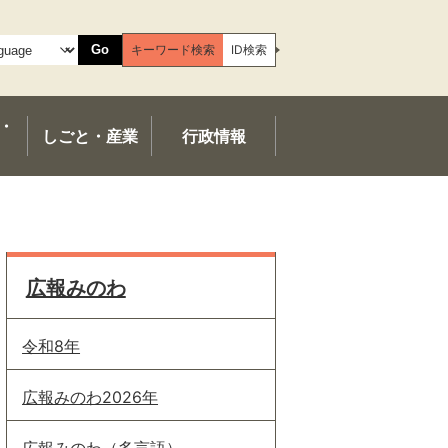
Go
キーワード検索
ID検索
・
しごと・産業
行政情報
広報みのわ
令和8年
広報みのわ2026年
広報みのわ（多言語）