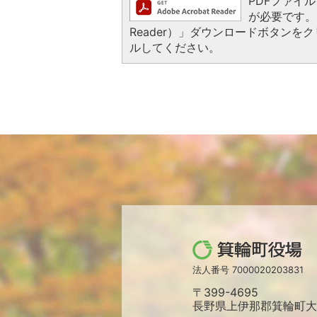
PDFファイルを
が必要です。お
Reader）」ダウンロードボタン
ルしてください。
箕
輪
法人番号 7000020203831
町
〒399-4695
役
長野県上伊那郡箕輪町大字
場