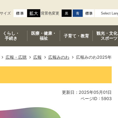
サイズ
背景色変更
くらし・
医療・健康・
観光・文化
子育て・
教育
手続き
福祉
スポーツ
広報・広聴
広報
広報みのわ
広報みのわ2025年
更新日：2025年05月01日
ページID :
5903