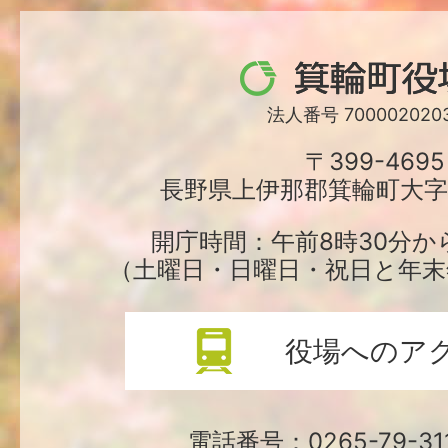
箕
輪
法人番号 7000020203
町
〒399-4695
長野県上伊那郡箕輪町大字中
役
場
開庁時間：午前8時30分か
（土曜日・日曜日・祝日と年末
役場へのア
電話番号：0265-79-3