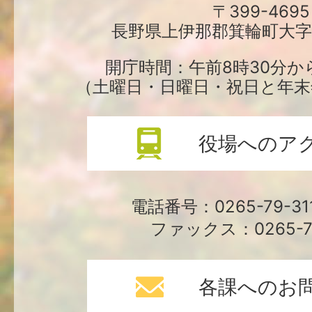
町
〒399-4695
長野県上伊那郡箕輪町大字中
役
場
開庁時間：午前8時30分か
（土曜日・日曜日・祝日と年末
役場へのア
電話番号：0265-79-3
ファックス：0265-79
各課へのお