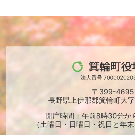
箕
輪
法人番号 7000020203
町
〒399-4695
長野県上伊那郡箕輪町大字中
役
場
開庁時間：午前8時30分か
（土曜日・日曜日・祝日と年末