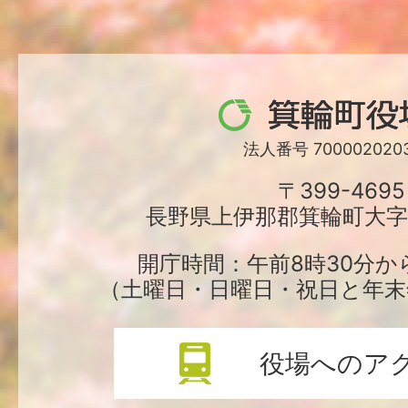
箕
輪
法人番号 7000020203
町
〒399-4695
長野県上伊那郡箕輪町大字中
役
場
開庁時間：午前8時30分か
（土曜日・日曜日・祝日と年末
役場へのア