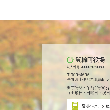
箕
輪
法人番号 7000020203831
町
〒399-4695
役
長野県上伊那郡箕輪町大字
場
開庁時間：午前8時30分
（土曜日・日曜日・祝日
役場へのアクセ