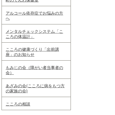
アルコール依存症でお悩みの方
へ
メンタルチェックシステム「こ
ころの体温計」
こころの健康づくり「出前講
座」のお知らせ
もみじの会（障がい者当事者の
会）
あざみの会(こころに病をもつ方
の家族の会)
こころの相談