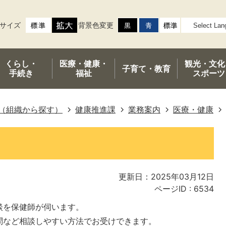
サイズ
背景色変更
くらし・
医療・健康・
観光・文化
子育て・
教育
手続き
福祉
スポーツ
（組織から探す）
健康推進課
業務案内
医療・健康
更新日：2025年03月12日
ページID :
6534
談を保健師が伺います。
問など相談しやすい方法でお受けできます。