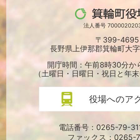
箕
輪
法人番号 7000020203
町
〒399-4695
長野県上伊那郡箕輪町大字中
役
場
開庁時間：午前8時30分か
（土曜日・日曜日・祝日と年末
役場へのア
電話番号：0265-79-3
ファックス：0265-79