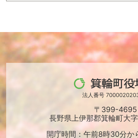
箕
輪
法人番号 7000020203
町
〒399-4695
長野県上伊那郡箕輪町大字中
役
場
開庁時間：午前8時30分か