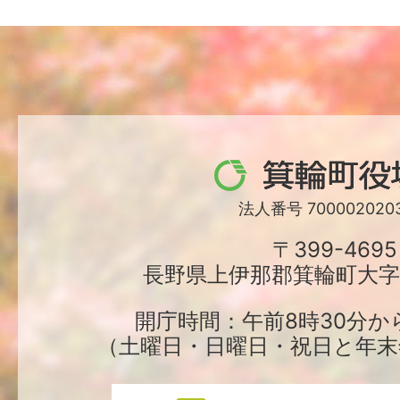
箕
輪
法人番号 7000020203
町
〒399-4695
長野県上伊那郡箕輪町大字中
役
場
開庁時間：午前8時30分か
（土曜日・日曜日・祝日と年末