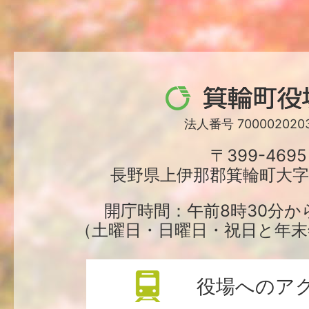
箕
輪
法人番号 7000020203
町
〒399-4695
長野県上伊那郡箕輪町大字中
役
場
開庁時間：午前8時30分か
（土曜日・日曜日・祝日と年末
役場へのア