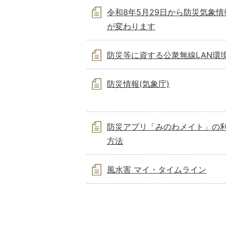
令和8年5月29日から防災気象
が変わります
防災等に資する公衆無線LAN環
防災情報(気象庁)
防災アプリ「みのわメイト」の
方法
風水害 マイ・タイムライン