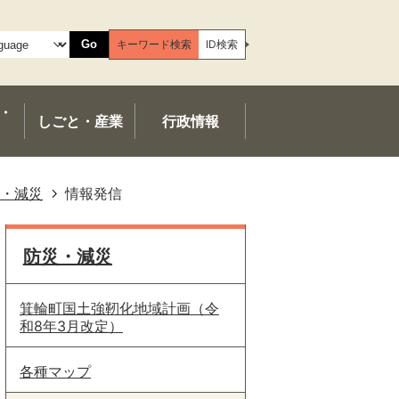
Go
キーワード検索
ID検索
・
しごと・産業
行政情報
・減災
情報発信
防災・減災
箕輪町国土強靭化地域計画（令
和8年3月改定）
各種マップ