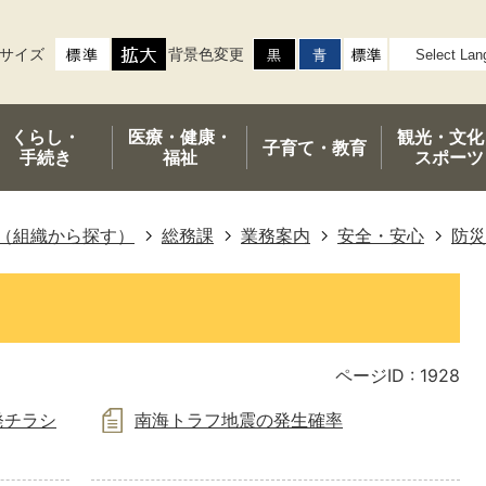
サイズ
背景色変更
くらし・
医療・健康・
観光・文化
子育て・
教育
手続き
福祉
スポーツ
（組織から探す）
総務課
業務案内
安全・安心
防災
ページID :
1928
発チラシ
南海トラフ地震の発生確率