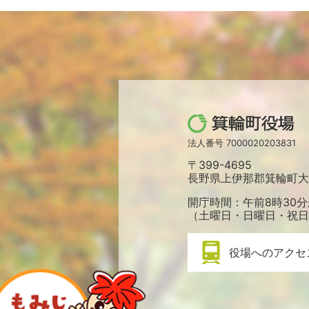
箕
輪
法人番号 7000020203831
町
〒399-4695
役
長野県上伊那郡箕輪町大字
場
開庁時間：午前8時30分
（土曜日・日曜日・祝日
役場へのアクセ