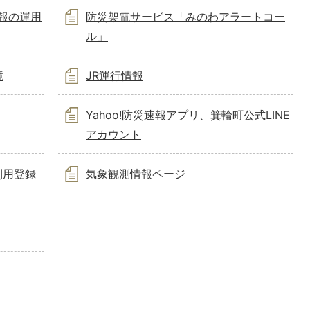
情報の運用
防災架電サービス「みのわアラートコー
ル」
境
JR運行情報
Yahoo!防災速報アプリ、箕輪町公式LINE
アカウント
利用登録
気象観測情報ページ