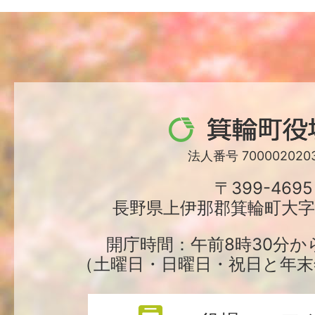
箕
輪
法人番号 7000020203
町
〒399-4695
長野県上伊那郡箕輪町大字中
役
場
開庁時間：午前8時30分か
（土曜日・日曜日・祝日と年末