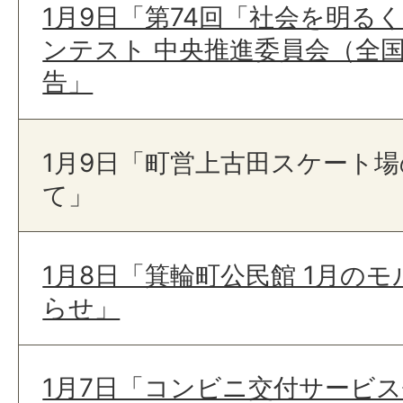
1月9日「第74回「社会を明る
ンテスト 中央推進委員会（全
告」
1月9日「町営上古田スケート
て」
1月8日「箕輪町公民館 1月の
らせ」
1月7日「コンビニ交付サービ