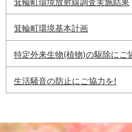
箕輪町環境放射線調査実施結果
箕輪町環境基本計画
特定外来生物(植物)の駆除にご
生活騒音の防止にご協力を!