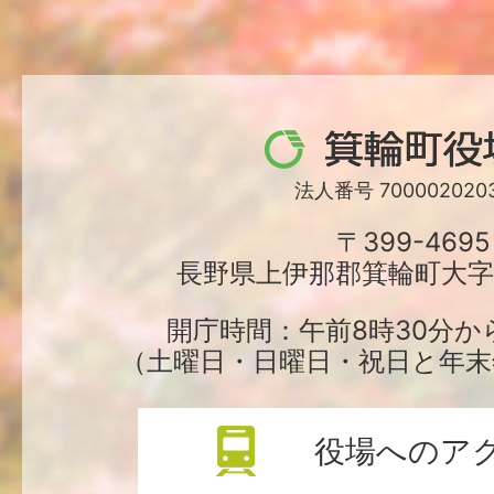
箕
輪
法人番号 7000020203
町
〒399-4695
長野県上伊那郡箕輪町大字中
役
場
開庁時間：午前8時30分か
（土曜日・日曜日・祝日と年末
役場へのア