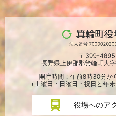
箕
輪
法人番号 7000020203
町
〒399-4695
長野県上伊那郡箕輪町大字中
役
場
開庁時間：午前8時30分か
（土曜日・日曜日・祝日と年末
役場へのア