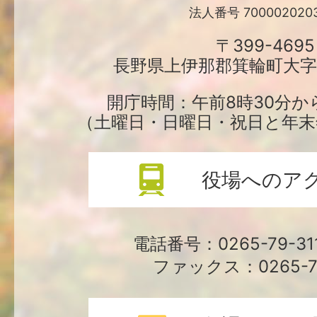
輪
法人番号 7000020203
町
〒399-4695
長野県上伊那郡箕輪町大字中
役
場
開庁時間：午前8時30分か
（土曜日・日曜日・祝日と年末
役場へのア
電話番号：0265-79-3
ファックス：0265-79