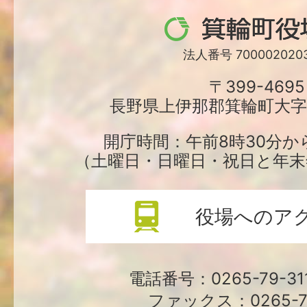
箕
輪
法人番号 7000020203
町
〒399-4695
長野県上伊那郡箕輪町大字中
役
場
開庁時間：午前8時30分か
（土曜日・日曜日・祝日と年末
役場へのア
電話番号：0265-79-3
ファックス：0265-79