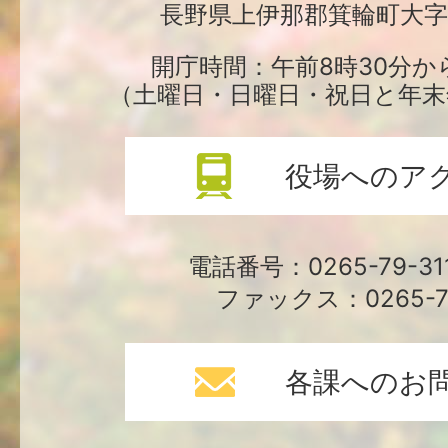
長野県上伊那郡箕輪町大字中
役
場
開庁時間：午前8時30分か
（土曜日・日曜日・祝日と年末
役場へのア
電話番号：0265-79-3
ファックス：0265-79
各課へのお