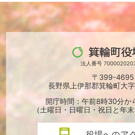
箕
輪
法人番号 7000020203
町
〒399-4695
長野県上伊那郡箕輪町大字中
役
場
開庁時間：午前8時30分か
（土曜日・日曜日・祝日と年末
役場へのア