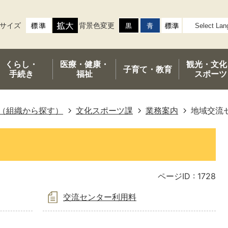
サイズ
背景色変更
くらし・
医療・健康・
観光・文化
子育て・
教育
手続き
福祉
スポーツ
（組織から探す）
文化スポーツ課
業務案内
地域交流
ページID :
1728
交流センター利用料