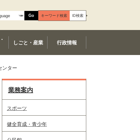
Go
キーワード検索
ID検索
・
しごと・産業
行政情報
センター
業務案内
スポーツ
健全育成・青少年
公民館