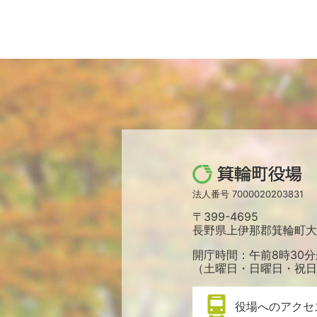
箕
輪
法人番号 7000020203831
町
〒399-4695
役
長野県上伊那郡箕輪町大字
場
開庁時間：午前8時30分
（土曜日・日曜日・祝日
役場へのアクセ