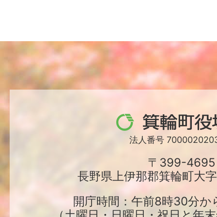
箕
輪
法人番号 7000020203
町
〒399-4695
長野県上伊那郡箕輪町大字中
役
場
開庁時間：午前8時30分か
（土曜日・日曜日・祝日と年末