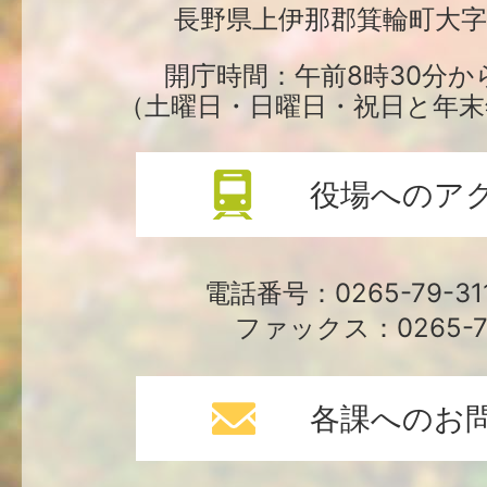
長野県上伊那郡箕輪町大字中
役
場
開庁時間：午前8時30分か
（土曜日・日曜日・祝日と年末
役場へのア
電話番号：0265-79-3
ファックス：0265-79
各課へのお