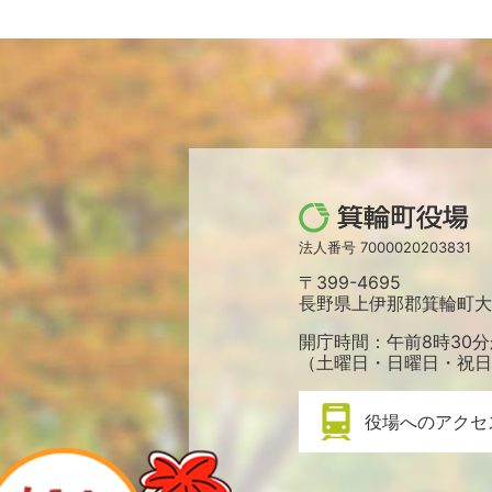
箕
輪
法人番号 7000020203831
町
〒399-4695
役
長野県上伊那郡箕輪町大字
場
開庁時間：午前8時30分
（土曜日・日曜日・祝日
役場へのアクセ