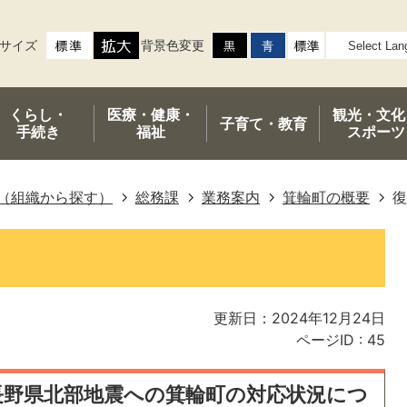
サイズ
背景色変更
くらし・
医療・健康・
観光・文化
子育て・
教育
手続き
福祉
スポーツ
（組織から探す）
総務課
業務案内
箕輪町の概要
復
更新日：2024年12月24日
ページID :
45
長野県北部地震への箕輪町の対応状況につ