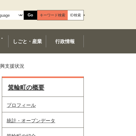
Go
キーワード検索
ID検索
・
しごと・産業
行政情報
興支援状況
箕輪町の概要
プロフィール
統計・オープンデータ
箕輪町の紹介