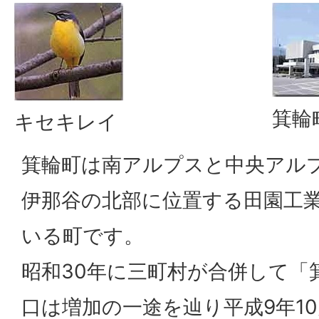
箕輪
キセキレイ
箕輪町は南アルプスと中央アル
伊那谷の北部に位置する田園工
いる町です。
昭和30年に三町村が合併して「
口は増加の一途を辿り平成9年10