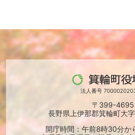
箕
輪
法人番号 7000020203
町
〒399-4695
長野県上伊那郡箕輪町大字中
役
場
開庁時間：午前8時30分か