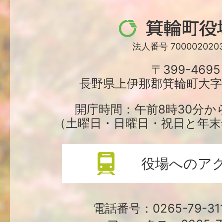
箕
輪
法人番号 7000020203
町
〒399-4695
長野県上伊那郡箕輪町大字中
役
場
開庁時間：午前8時30分か
（土曜日・日曜日・祝日と年末
役場へのア
電話番号：0265-79-3