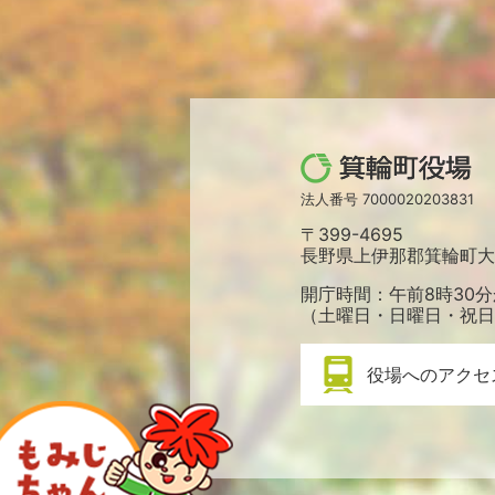
箕
輪
法人番号 7000020203831
町
〒399-4695
役
長野県上伊那郡箕輪町大字
場
開庁時間：午前8時30分
（土曜日・日曜日・祝日
役場へのアクセ