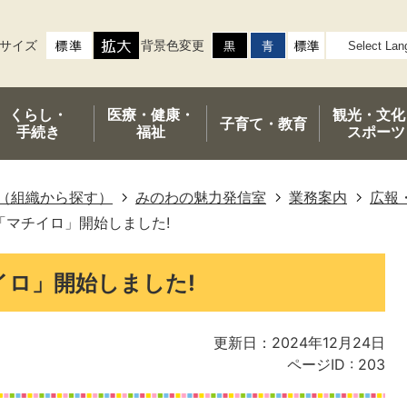
サイズ
背景色変更
くらし・
医療・健康・
観光・文化
子育て・
教育
手続き
福祉
スポーツ
（組織から探す）
みのわの魅力発信室
業務案内
広報
「マチイロ」開始しました!
イロ」開始しました!
更新日：2024年12月24日
ページID :
203