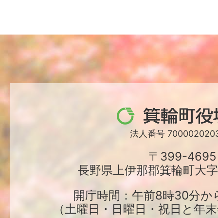
箕
輪
法人番号 7000020203
町
〒399-4695
長野県上伊那郡箕輪町大字中
役
場
開庁時間：午前8時30分か
（土曜日・日曜日・祝日と年末