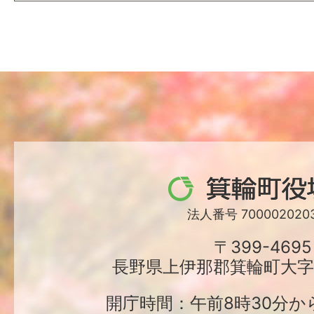
箕
輪
法人番号 7000020203
町
〒399-4695
長野県上伊那郡箕輪町大字中
役
場
開庁時間：午前8時30分か