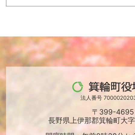
箕
輪
法人番号 7000020203
町
〒399-4695
長野県上伊那郡箕輪町大字中
役
場