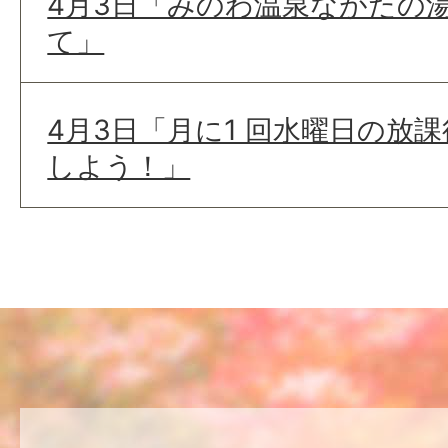
4月3日「みのわ温泉ながたの湯
て」
4月3日「月に1 回水曜日の放
しよう！」