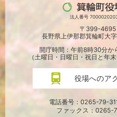
箕
輪
法人番号 7000020203
町
〒399-4695
長野県上伊那郡箕輪町大字中
役
場
開庁時間：午前8時30分か
（土曜日・日曜日・祝日と年末
役場へのア
電話番号：0265-79-3
ファックス：0265-79