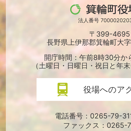
箕
輪
法人番号 7000020203
町
〒399-4695
長野県上伊那郡箕輪町大字中
役
場
開庁時間：午前8時30分か
（土曜日・日曜日・祝日と年末
役場へのア
電話番号：0265-79-3
ファックス：0265-79