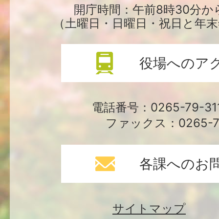
場
開庁時間：午前8時30分か
（土曜日・日曜日・祝日と年末
役場へのア
電話番号：0265-79-3
ファックス：0265-79
各課へのお
サイトマップ