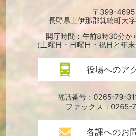
町
〒399-4695
長野県上伊那郡箕輪町大字中
役
場
開庁時間：午前8時30分か
（土曜日・日曜日・祝日と年末
役場へのア
電話番号：0265-79-3
ファックス：0265-79
各課へのお