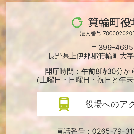
箕
輪
法人番号 7000020203
町
〒399-4695
長野県上伊那郡箕輪町大字中
役
場
開庁時間：午前8時30分か
（土曜日・日曜日・祝日と年末
役場へのア
電話番号：0265-79-3