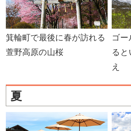
箕輪町で最後に春が訪れる
ゴー
萱野高原の山桜
ると
え
夏