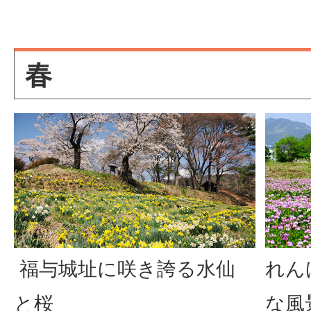
春
福与城址に咲き誇る水仙
れん
と桜
な風