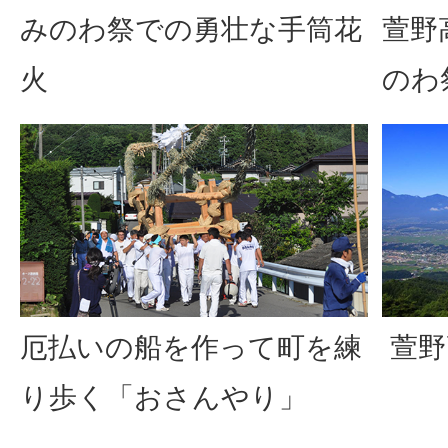
みのわ祭での勇壮な手筒花
萱野
火
のわ
厄払いの船を作って町を練
萱野
り歩く「おさんやり」