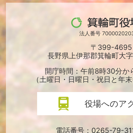
箕
輪
法人番号 7000020203
町
〒399-4695
長野県上伊那郡箕輪町大字中
役
場
開庁時間：午前8時30分か
（土曜日・日曜日・祝日と年末
役場へのア
電話番号：0265-79-3