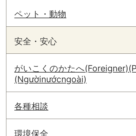
ペット・動物
安全・安心
がいこくのかたへ(Foreigner)(Par
(Ngườinướcngoài)
各種相談
環境保全