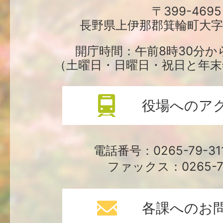
町
〒399-4695
長野県上伊那郡箕輪町大字中
役
場
開庁時間：午前8時30分か
（土曜日・日曜日・祝日と年末
役場へのア
電話番号：0265-79-3
ファックス：0265-79
各課へのお