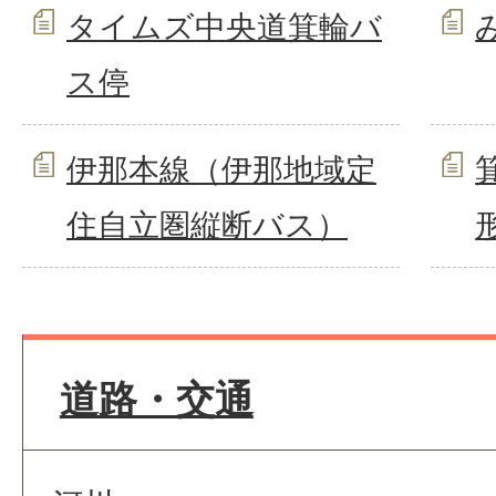
タイムズ中央道箕輪バ
ス停
伊那本線（伊那地域定
住自立圏縦断バス）
道路・交通