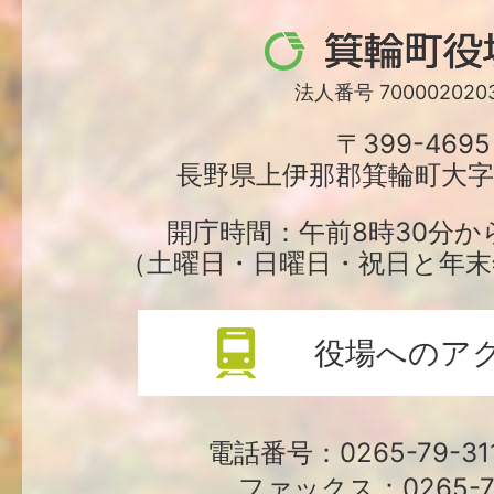
箕
輪
法人番号 7000020203
町
〒399-4695
長野県上伊那郡箕輪町大字中
役
場
開庁時間：午前8時30分か
（土曜日・日曜日・祝日と年末
役場へのア
電話番号：0265-79-3
ファックス：0265-79