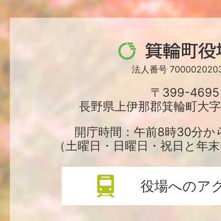
箕
輪
法人番号 7000020203
町
〒399-4695
長野県上伊那郡箕輪町大字中
役
場
開庁時間：午前8時30分か
（土曜日・日曜日・祝日と年末
役場へのア