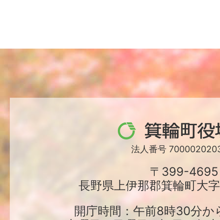
箕
輪
法人番号 7000020203
町
〒399-4695
長野県上伊那郡箕輪町大字中
役
場
開庁時間：午前8時30分か