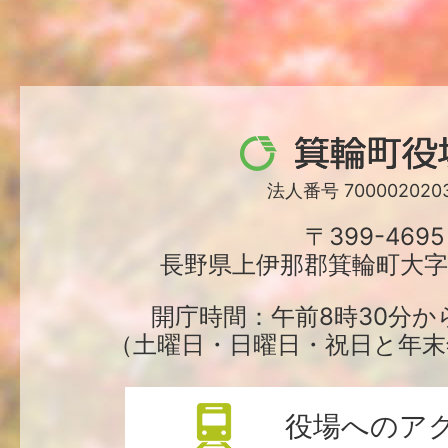
箕
輪
法人番号 7000020203
町
〒399-4695
長野県上伊那郡箕輪町大字中
役
場
開庁時間：午前8時30分か
（土曜日・日曜日・祝日と年末
役場へのア