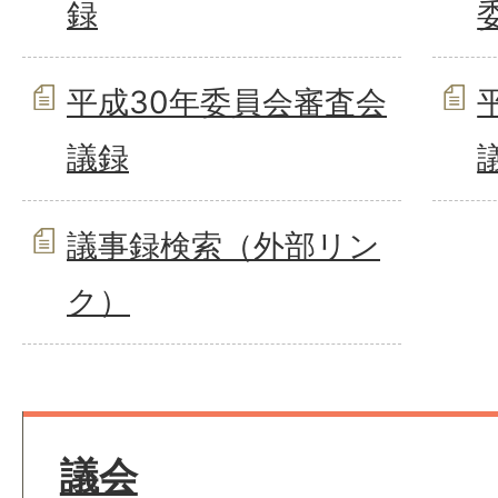
録
平成30年委員会審査会
議録
議事録検索（外部リン
ク）
議会