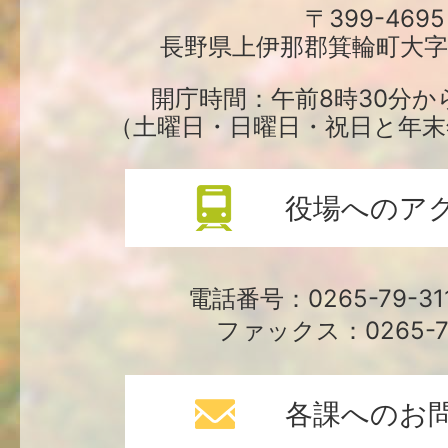
町
〒399-4695
長野県上伊那郡箕輪町大字中
役
場
開庁時間：午前8時30分か
（土曜日・日曜日・祝日と年末
役場へのア
電話番号：0265-79-3
ファックス：0265-79
各課へのお