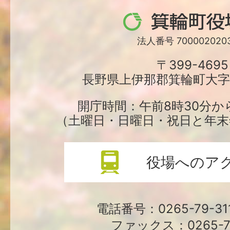
箕
輪
法人番号 7000020203
町
〒399-4695
長野県上伊那郡箕輪町大字中
役
場
開庁時間：午前8時30分か
（土曜日・日曜日・祝日と年末
役場へのア
電話番号：0265-79-3
ファックス：0265-79