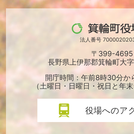
箕
輪
法人番号 7000020203
町
〒399-4695
長野県上伊那郡箕輪町大字中
役
場
開庁時間：午前8時30分か
（土曜日・日曜日・祝日と年末
役場へのア