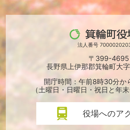
箕
輪
法人番号 7000020203
町
〒399-4695
長野県上伊那郡箕輪町大字中
役
場
開庁時間：午前8時30分か
（土曜日・日曜日・祝日と年末
役場へのア