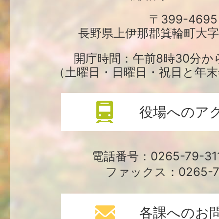
町
〒399-4695
長野県上伊那郡箕輪町大字中
役
場
開庁時間：午前8時30分か
（土曜日・日曜日・祝日と年末
役場へのア
電話番号：0265-79-3
ファックス：0265-79
各課へのお