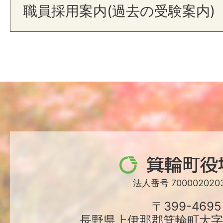
職員採用案内(過去の受験案内)
箕
輪
法人番号 7000020203
町
〒399-4695
長野県上伊那郡箕輪町大字中
役