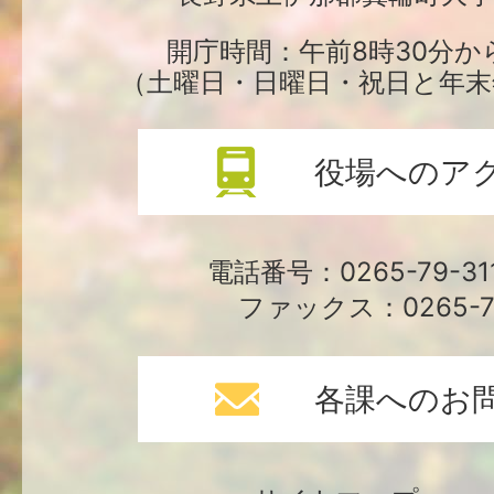
場
開庁時間：午前8時30分か
（土曜日・日曜日・祝日と年末
役場へのア
電話番号：0265-79-3
ファックス：0265-79
各課へのお