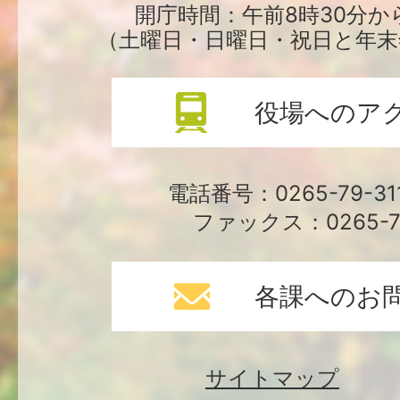
場
開庁時間：午前8時30分か
（土曜日・日曜日・祝日と年末
役場へのア
電話番号：0265-79-3
ファックス：0265-79
各課へのお
サイトマップ